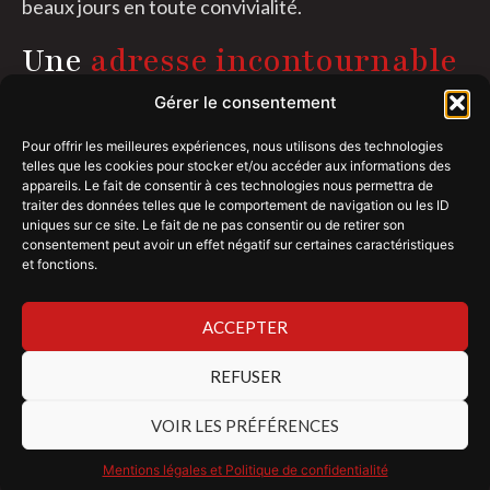
beaux jours en toute convivialité.
Une
adresse incontournable
Que vous soyez de passage ou résident de notre
Gérer le consentement
belle région, le Bœuf Rouge est l’adresse à retenir
Pour offrir les meilleures expériences, nous utilisons des technologies
pour tous les amateurs de cuisine authentique.
telles que les cookies pour stocker et/ou accéder aux informations des
Notre restaurant gastronomique à Ensisheim, dans
appareils. Le fait de consentir à ces technologies nous permettra de
traiter des données telles que le comportement de navigation ou les ID
le Haut-Rhin est fier de servir des plats inspirés du
uniques sur ce site. Le fait de ne pas consentir ou de retirer son
terroir alsacien.
consentement peut avoir un effet négatif sur certaines caractéristiques
Service
traiteur
et
et fonctions.
évènements
ACCEPTER
Vous organisez un repas de famille, un mariage, une
réception ou un séminaire ? Le Bœuf Rouge met à
REFUSER
votre disposition son service traiteur et ses espaces
VOIR LES PRÉFÉRENCES
modulables, comprenant plusieurs salles et une
terrasse spacieuse. Nous adaptons notre savoir-
Mentions légales et Politique de confidentialité
faire à vos envies pour faire de vos événements un